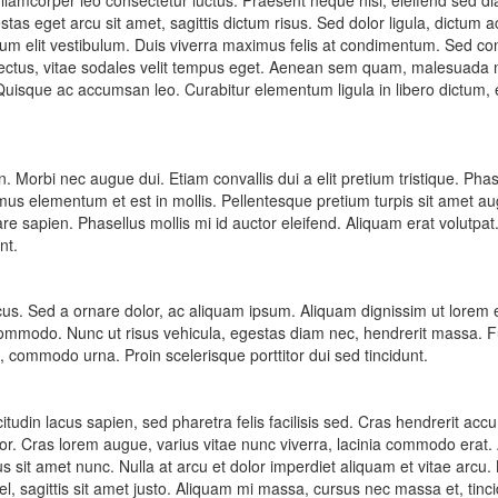
c ullamcorper leo consectetur luctus. Praesent neque nisi, eleifend sed d
s eget arcu sit amet, sagittis dictum risus. Sed dolor ligula, dictum ac
 rutrum elit vestibulum. Duis viverra maximus felis at condimentum. Sed 
est lectus, vitae sodales velit tempus eget. Aenean sem quam, malesuada
uisque ac accumsan leo. Curabitur elementum ligula in libero dictum, 
. Morbi nec augue dui. Etiam convallis dui a elit pretium tristique. Phase
s elementum et est in mollis. Pellentesque pretium turpis sit amet augue
e sapien. Phasellus mollis mi id auctor eleifend. Aliquam erat volutpat. 
nt.
cus. Sed a ornare dolor, ac aliquam ipsum. Aliquam dignissim ut lorem eg
modo. Nunc ut risus vehicula, egestas diam nec, hendrerit massa. Fu
, commodo urna. Proin scelerisque porttitor dui sed tincidunt.
citudin lacus sapien, sed pharetra felis facilisis sed. Cras hendrerit acc
or. Cras lorem augue, varius vitae nunc viverra, lacinia commodo erat.
us sit amet nunc. Nulla at arcu et dolor imperdiet aliquam et vitae arcu.
el, sagittis sit amet justo. Aliquam mi massa, cursus nec massa et, tin