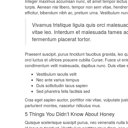
Integer maximus accumsan nunc, sit amet tempor lectus faci
turpis. Aenean nisi libero, tempor non sem vitae, hendreri
efficitur, bibendum nibh ac, pretium urna. Vestibulum nu
Vivamus tristique ligula quis orci malesu
vitae leo. Interdum et malesuada fames ac 
fermentum placerat tortor.
Praesent suscipit, purus tincidunt faucibus gravida, leo 
orci luctus et ultrices posuere cubilia Curae; Fusce ut 
condimentum velit malesuada, dapibus nunc. Duis vitae ele
Vestibulum iaculis velit
Nec ante varius tempus
Duis sollicitudin lacus sapien
Sed pharetra felis facilisis sed
Cras eget sapien auctor, porttitor nisi vitae, vulputate ju
parturient montes, nascetur ridiculus mus.
5 Things You Didn’t Know About Honey
Quisque scelerisque suscipit purus, nec venenatis nulla