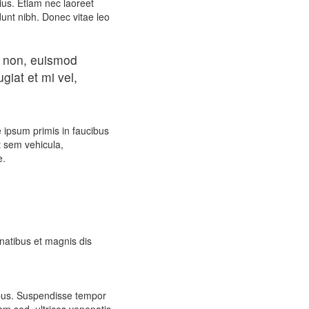
ius. Etiam nec laoreet
dunt nibh. Donec vitae leo
d non, euismod
iat et mi vel,
e ipsum primis in faucibus
t sem vehicula,
e.
enatibus et magnis dis
ibus. Suspendisse tempor