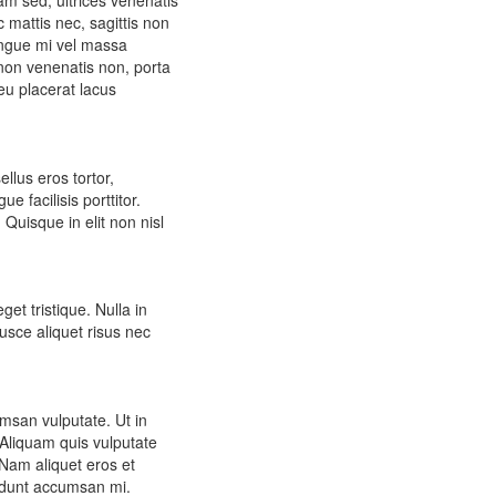
iam sed, ultrices venenatis
 mattis nec, sagittis non
congue mi vel massa
 non venenatis non, porta
eu placerat lacus
llus eros tortor,
 facilisis porttitor.
Quisque in elit non nisl
et tristique. Nulla in
sce aliquet risus nec
umsan vulputate. Ut in
 Aliquam quis vulputate
 Nam aliquet eros et
cidunt accumsan mi.