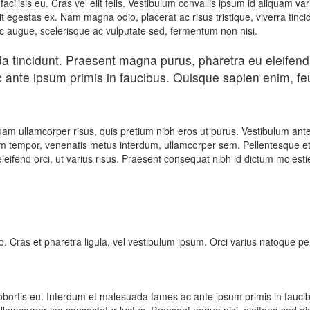
lisis eu. Cras vel elit felis. Vestibulum convallis ipsum id aliquam var
t egestas ex. Nam magna odio, placerat ac risus tristique, viverra tinci
nc augue, scelerisque ac vulputate sed, fermentum non nisi.
ada tincidunt. Praesent magna purus, pharetra eu eleifen
ante ipsum primis in faucibus. Quisque sapien enim, feug
quam ullamcorper risus, quis pretium nibh eros ut purus. Vestibulum ant
enim tempor, venenatis metus interdum, ullamcorper sem. Pellentesque e
ifend orci, ut varius risus. Praesent consequat nibh id dictum molesti
sto. Cras et pharetra ligula, vel vestibulum ipsum. Orci varius natoque p
 lobortis eu. Interdum et malesuada fames ac ante ipsum primis in fauc