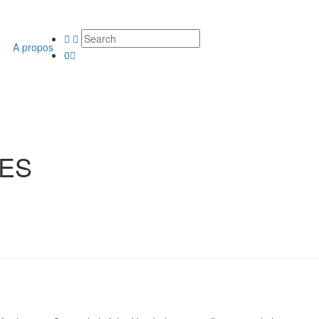
A propos
0
ES