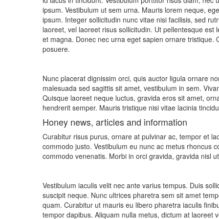
id lacus in tincidunt. Vestibulum porttitor risus diam, ne
ipsum. Vestibulum ut sem urna. Mauris lorem neque, egesta
ipsum. Integer sollicitudin nunc vitae nisi facilisis, sed
laoreet, vel laoreet risus sollicitudin. Ut pellentesque 
et magna. Donec nec urna eget sapien ornare tristique. Q
posuere.
Nunc placerat dignissim orci, quis auctor ligula ornare non
malesuada sed sagittis sit amet, vestibulum in sem. Vivamu
Quisque laoreet neque luctus, gravida eros sit amet, ornar
hendrerit semper. Mauris tristique nisi vitae lacinia tincidu
Honey news, articles and information
Curabitur risus purus, ornare at pulvinar ac, tempor et la
commodo justo. Vestibulum eu nunc ac metus rhoncus com
commodo venenatis. Morbi in orci gravida, gravida nisl ut
Vestibulum iaculis velit nec ante varius tempus. Duis solli
suscipit neque. Nunc ultrices pharetra sem sit amet temp
quam. Curabitur ut mauris eu libero pharetra iaculis finib
tempor dapibus. Aliquam nulla metus, dictum at laoreet v